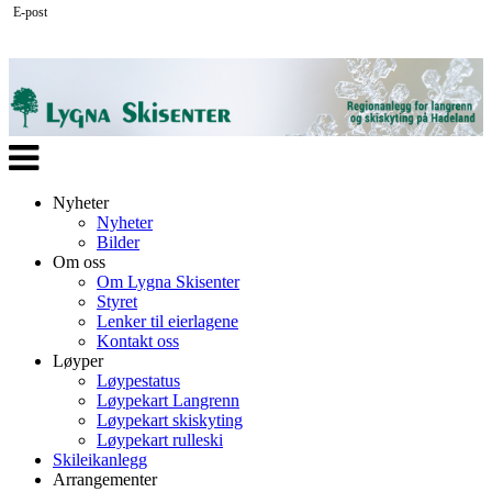
E-post
Veksle
navigasjon
Nyheter
Nyheter
Bilder
Om oss
Om Lygna Skisenter
Styret
Lenker til eierlagene
Kontakt oss
Løyper
Løypestatus
Løypekart Langrenn
Løypekart skiskyting
Løypekart rulleski
Skileikanlegg
Arrangementer