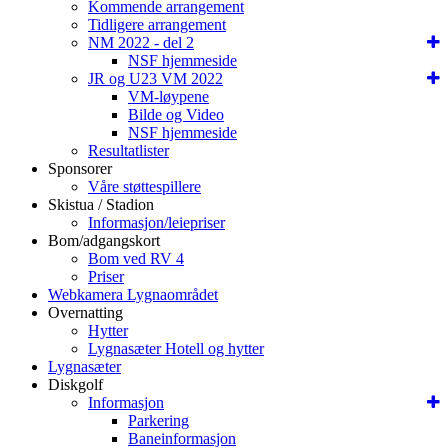
Kommende arrangement
Tidligere arrangement
NM 2022 - del 2
NSF hjemmeside
JR og U23 VM 2022
VM-løypene
Bilde og Video
NSF hjemmeside
Resultatlister
Sponsorer
Våre støttespillere
Skistua / Stadion
Informasjon/leiepriser
Bom/adgangskort
Bom ved RV 4
Priser
Webkamera Lygnaområdet
Overnatting
Hytter
Lygnasæter Hotell og hytter
Lygnasæter
Diskgolf
Informasjon
Parkering
Baneinformasjon