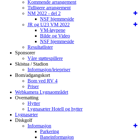
Kommende arrangement
Tidligere arrangement
NM 2022 - del 2
NSF hjemmeside
JR og U23 VM 2022
VM-løypene
Bilde og Video
NSF hjemmeside
Resultatlister
Sponsorer
Våre støttespillere
Skistua / Stadion
Informasjon/leiepriser
Bom/adgangskort
Bom ved RV 4
Priser
Webkamera Lygnaområdet
Overnatting
Hytter
Lygnasæter Hotell og hytter
Lygnasæter
Diskgolf
Informasjon
Parkering
Baneinformasjon