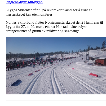
langrenn-flyttes-til-lygna/
5Lygna Skisenter trår til på rekordkort varsel for å sikre at
mesterskapet kan gjennomføres.
Norges Skiforbund flytter Norgesmesterskapet del 2 i langrenn til
Lygna fra 27. til 29. mars, etter at Harstad måtte avlyse
arrangementet på grunn av mildvær og snømangel.