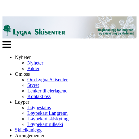
Veksle
navigasjon
Nyheter
Nyheter
Bilder
Om oss
Om Lygna Skisenter
Styret
Lenker til eierlagene
Kontakt oss
Løyper
Løypestatus
Løypekart Langrenn
Løypekart skiskyting
Løypekart rulleski
Skileikanlegg
Arrangementer