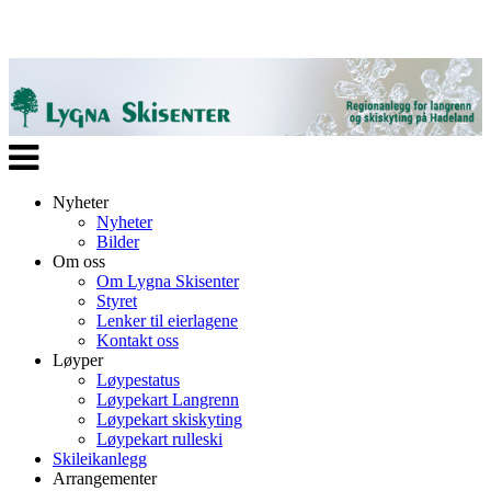
Veksle
navigasjon
Nyheter
Nyheter
Bilder
Om oss
Om Lygna Skisenter
Styret
Lenker til eierlagene
Kontakt oss
Løyper
Løypestatus
Løypekart Langrenn
Løypekart skiskyting
Løypekart rulleski
Skileikanlegg
Arrangementer