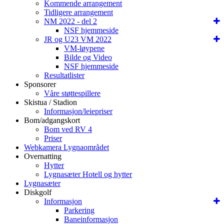
Kommende arrangement
Tidligere arrangement
NM 2022 - del 2
NSF hjemmeside
JR og U23 VM 2022
VM-løypene
Bilde og Video
NSF hjemmeside
Resultatlister
Sponsorer
Våre støttespillere
Skistua / Stadion
Informasjon/leiepriser
Bom/adgangskort
Bom ved RV 4
Priser
Webkamera Lygnaområdet
Overnatting
Hytter
Lygnasæter Hotell og hytter
Lygnasæter
Diskgolf
Informasjon
Parkering
Baneinformasjon